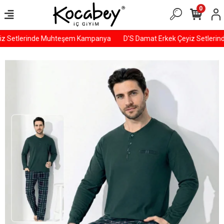
0
iz Setlerinde Muhteşem Kampanya
D'S Damat Erkek Çeyiz Setleri