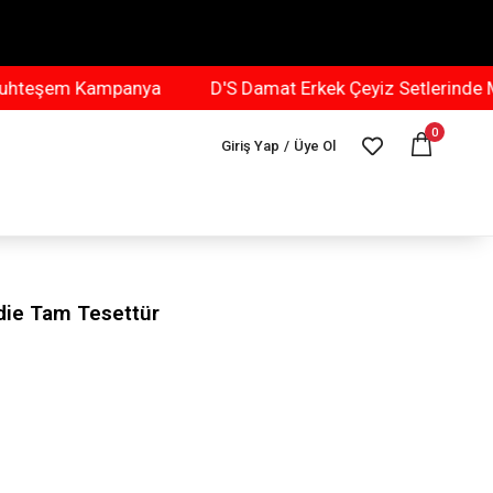
em Kampanya
D'S Damat Erkek Çeyiz Setlerinde Muhte
0
Giriş Yap
/
Üye Ol
ie Tam Tesettür